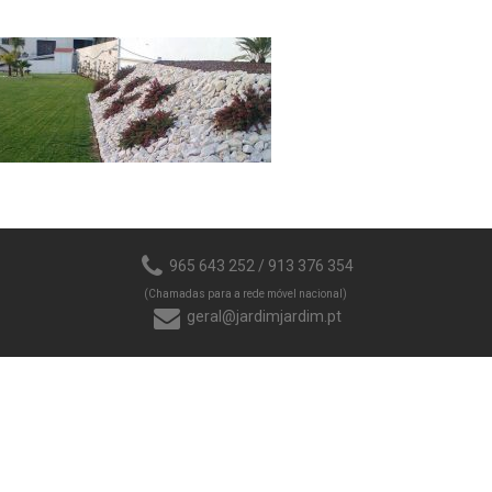
965 643 252 / 913 376 354
(Chamadas para a rede móvel nacional)
geral@jardimjardim.pt