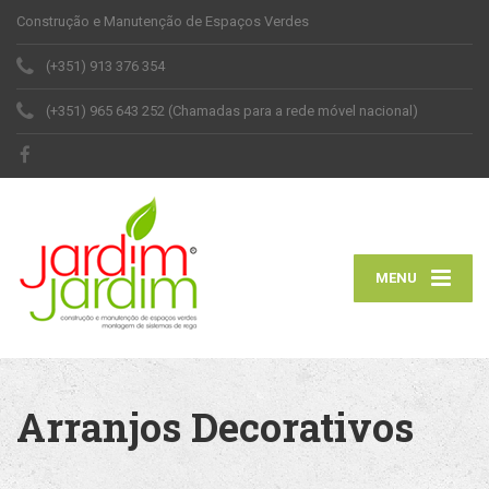
Construção e Manutenção de Espaços Verdes
(+351) 913 376 354
(+351) 965 643 252 (Chamadas para a rede móvel nacional)
MENU
Arranjos Decorativos