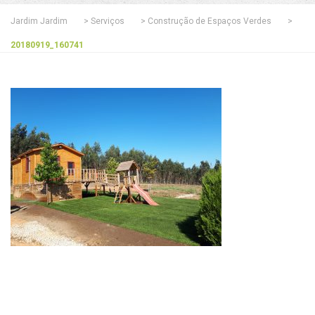
Jardim Jardim
>
Serviços
>
Construção de Espaços Verdes
>
20180919_160741