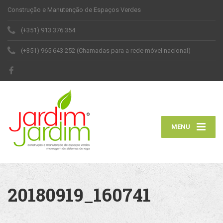
Construção e Manutenção de Espaços Verdes
(+351) 913 376 354
(+351) 965 643 252 (Chamadas para a rede móvel nacional)
MENU
20180919_160741