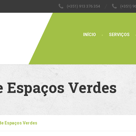
(+351) 913 376 354
(+351) 9
INÍCIO
SERVIÇOS
 Espaços Verdes
de Espaços Verdes