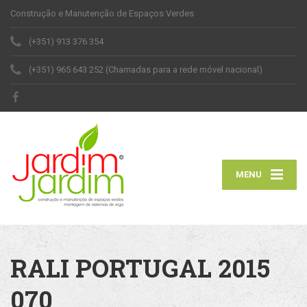
Construção e Manutenção de Espaços Verdes
(+351) 913 376 354
(+351) 965 643 252 (Chamadas para a rede móvel nacional)
MENU
RALI PORTUGAL 2015
070