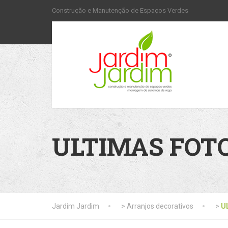
Construção e Manutenção de Espaços Verdes
ULTIMAS FOTO
Jardim Jardim
>
Arranjos decorativos
>
U