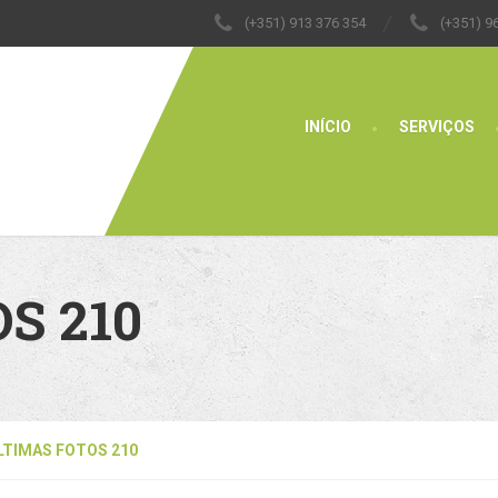
(+351) 913 376 354
(+351) 9
INÍCIO
SERVIÇOS
S 210
LTIMAS FOTOS 210