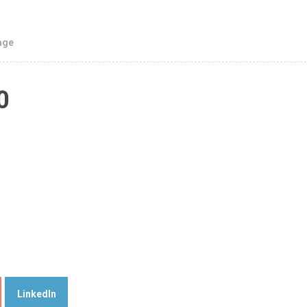
age
0
LinkedIn