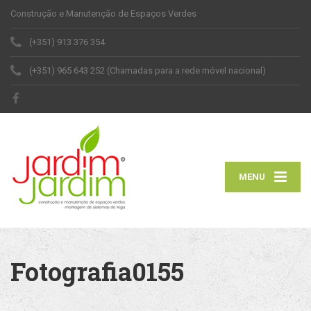
Construção e Manutenção de Espaços Verdes
(+351) 913 376 354
(+351) 965 643 252 (Chamadas para a rede móvel nacional)
MENU
Fotografia0155