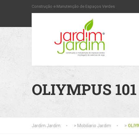
Construção e Manutenção de Espaços Verdes
OLIYMPUS 101
Jardim Jardim
>
Mobiliario Jardim
>
OLIY