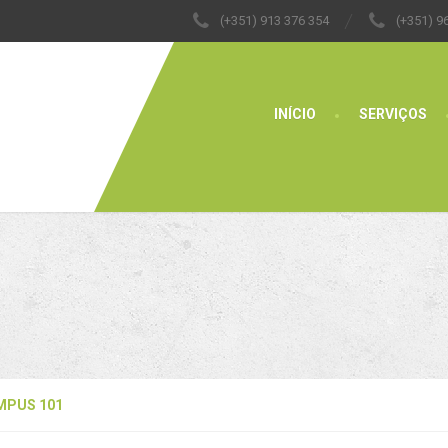
(+351) 913 376 354
(+351) 9
INÍCIO
SERVIÇOS
MPUS 101