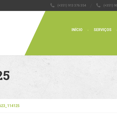
(+351) 913 376 354
(+351) 9
INÍCIO
SERVIÇOS
25
623_114125