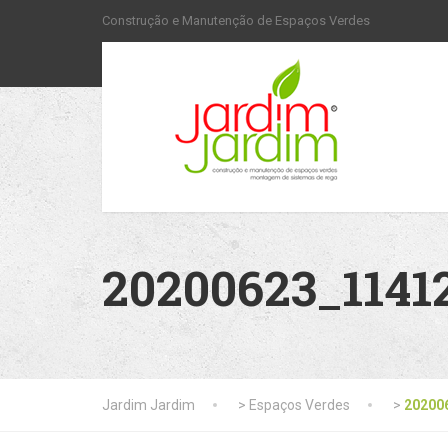
Construção e Manutenção de Espaços Verdes
20200623_1141
Jardim Jardim
>
Espaços Verdes
>
20200