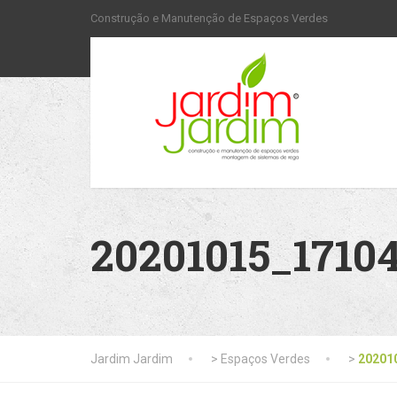
Construção e Manutenção de Espaços Verdes
20201015_1710
Jardim Jardim
>
Espaços Verdes
>
20201