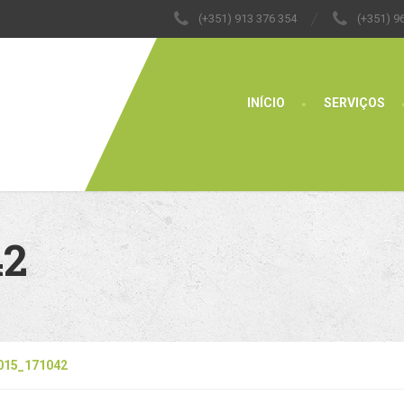
(+351) 913 376 354
(+351) 9
INÍCIO
SERVIÇOS
42
015_171042