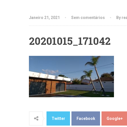
Janeiro 21, 2021
Sem comentários
By re
20201015_171042
Twitter
Facebook
Google+