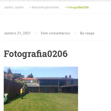
Jardim Jardim
>
ManutençãoVerdes
>
Fotografia0206
Janeiro 21, 2021
Sem comentários
By reage
Fotografia0206