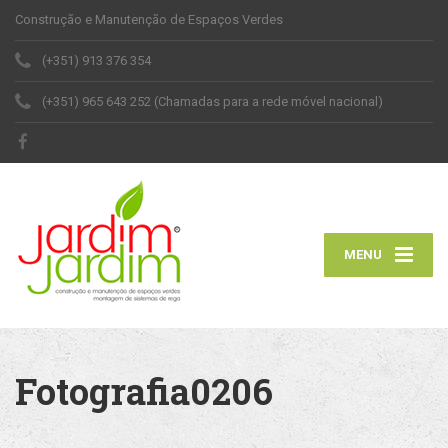
Construção e Manutenção de Espaços Verdes
(+351) 913 376 354
(+351) 965 643 252 (Chamadas para a rede móvel nacional)
MENU
Fotografia0206