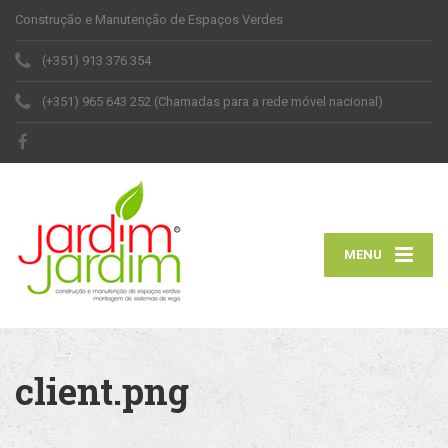
Construção e Manutenção de Espaços Verdes
(+351) 913 376 354
(+351) 965 643 252 (Chamadas para a rede móvel nacional)
MENU
client.png