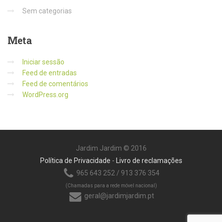
Sem categorias
Meta
Iniciar sessão
Feed de entradas
Feed de comentários
WordPress.org
Jardim Jardim © 2016
Política de Privacidade
-
Livro de reclamações
965 643 252 / 913 376 354
(Chamadas para a rede móvel nacional)
geral@jardimjardim.pt