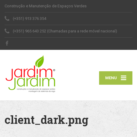
Construção e Manutenção de Espaços Verdes
(+351) 913 376 354
(+351) 965 643 252 (Chamadas para a rede móvel nacional)
MENU
client_dark.png