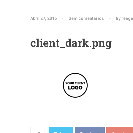
Abril 27, 2016
Sem comentários
By reage
client_dark.png