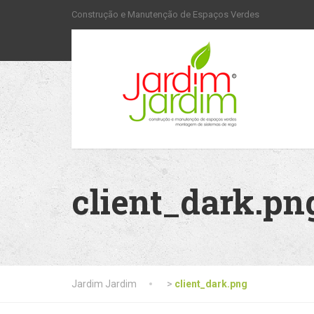
Construção e Manutenção de Espaços Verdes
client_dark.pn
Jardim Jardim
>
client_dark.png