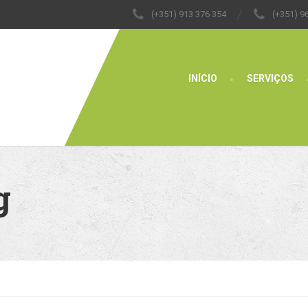
(+351) 913 376 354
(+351) 9
INÍCIO
SERVIÇOS
g