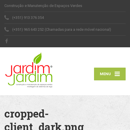
Construção e Manutenção de Espaços Verdes
(+351) 913 376 354
(+351) 965 643 252 (Chamadas para a rede móvel nacional)
MENU
cropped-
client_dark.png