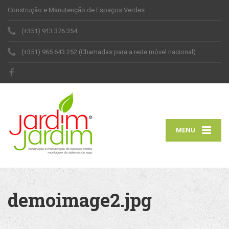
Construção e Manutenção de Espaços Verdes
(+351) 913 376 354
(+351) 965 643 252 (Chamadas para a rede móvel nacional)
MENU
demoimage2.jpg