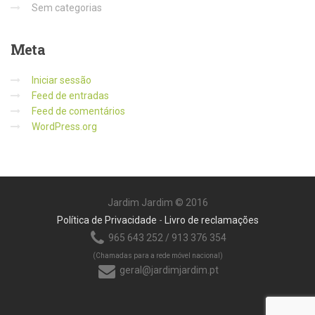
Sem categorias
Meta
Iniciar sessão
Feed de entradas
Feed de comentários
WordPress.org
Jardim Jardim © 2016
Política de Privacidade
-
Livro de reclamações
965 643 252 / 913 376 354
(Chamadas para a rede móvel nacional)
geral@jardimjardim.pt