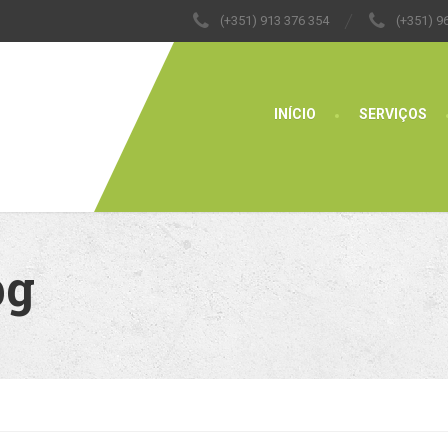
(+351) 913 376 354
(+351) 9
INÍCIO
SERVIÇOS
pg