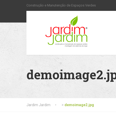
Construção e Manutenção de Espaços Verdes
demoimage2.j
Jardim Jardim
>
demoimage2.jpg