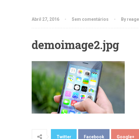
Abril 27, 2016
Sem comentários
By reage
demoimage2.jpg
Twitter
Facebook
Google+